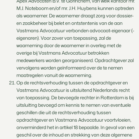
Apex Advocaten B.V. te Gorinchem, van welk kantoor mr.
M.J. Noteboom en/of mr. J.H. Huybens kunnen optreden
als waarnemer. De waarnemer draagt zorg voor dossier-
en zaakbeheer bij belet en ontstentenis van de aan
Vastmans Advocatuur verbonden advocaat-eigenaar (-
eigenaren). Voor zover van toepassing, zal de
waarneming door de waarnemer in overleg met de
overige bij Vastmans Advocatuur betrokken
medewerkers worden georganiseerd. Opdrachtgever zal
vervolgens worden geïnformeerd over de te nemen
maatregelen vanuit de waarneming.
Op de rechtsverhouding tussen de opdrachtgever en
Vastmans Advocatuur is uitsluitend Nederlands recht
van toepassing. De bevoegde rechter in Rotterdam is bij
uitsluiting bevoegd om kennis te nemen van eventuele
geschillen die uit de rechtsverhouding tussen
opdrachtgever en Vastmans Advocatuur voortvloeien,
onverminderd het in artikel 18 bepaalde. In geval van een
geschil over de inhoud en strekking van deze algemene